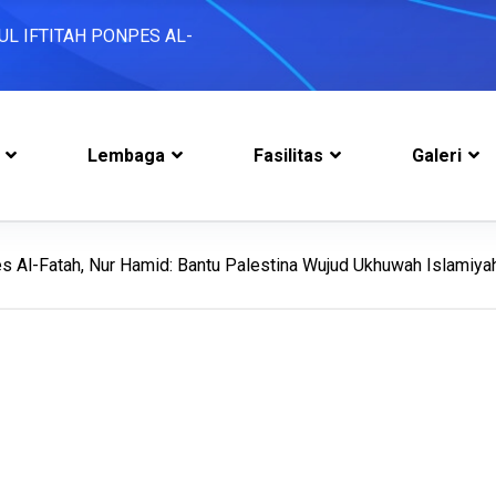
UL IFTITAH PONPES AL-
tan di Ponpes Al-Fatah
Nur Hamid: Bantu Palestina
Lembaga
Fasilitas
Galeri
ri Wujud Pengakuan Negara
t Unggul dengan Al-
 Al-Fatah, Nur Hamid: Bantu Palestina Wujud Ukhuwah Islamiya
 Telah Membuka Penerimaan
UL IFTITAH PONPES AL-