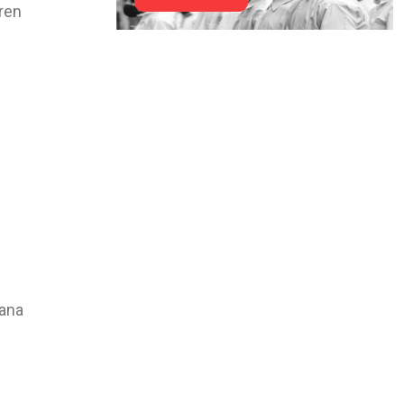
ren
ana