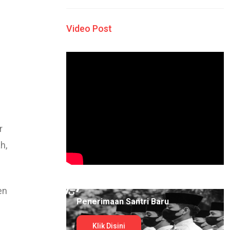
Video Post
r
h,
en
Penerimaan Santri Baru
Klik Disini